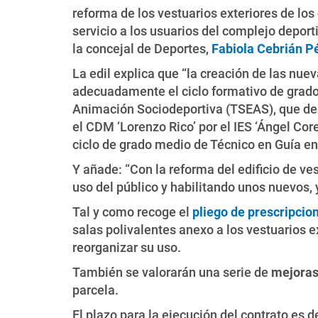
reforma de los vestuarios exteriores de lo
servicio a los usuarios del complejo deport
la concejal de Deportes,
Fabiola Cebrián P
La edil explica que “la creación de las nue
adecuadamente el ciclo formativo de grado
Animación Sociodeportiva (TSEAS), que des
el CDM ‘Lorenzo Rico’ por el IES ‘Ángel Cor
ciclo de grado medio de Técnico en Guía en
Y añade: “Con la reforma del edificio de ve
uso del público y habilitando unos nuevos, 
Tal y como recoge el
pliego de prescripcio
salas polivalentes anexo a los vestuarios ex
reorganizar su uso.
También se valorarán una serie de
mejora
parcela.
El plazo para la ejecución del contrato es 