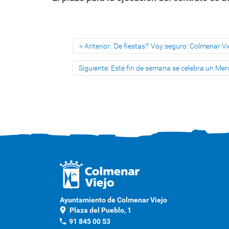
Anterior: 'De fiestas?' Voy seguro: Colmenar V
Siguiente: Este fin de semana se celebra un Me
Ayuntamiento de Colmenar Viejo
location_on
Plaza del Pueblo, 1
phone
91 845 00 53