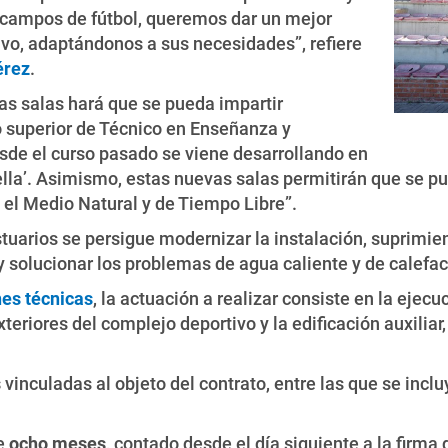
s campos de fútbol, queremos dar un mejor
ivo, adaptándonos a sus necesidades”, refiere
érez
.
vas salas hará que se pueda impartir
 superior de Técnico en Enseñanza y
de el curso pasado se viene desarrollando en
ella’. Asimismo, estas nuevas salas permitirán que se p
 el Medio Natural y de Tiempo Libre”.
stuarios se persigue modernizar la instalación, suprimi
y solucionar los problemas de agua caliente y de calefac
nes técnicas
, la actuación a realizar consiste en la ejecu
teriores del complejo deportivo y la edificación auxiliar,
s
vinculadas al objeto del contrato, entre las que se inclu
de
ocho meses
, contado desde el día siguiente a la firma