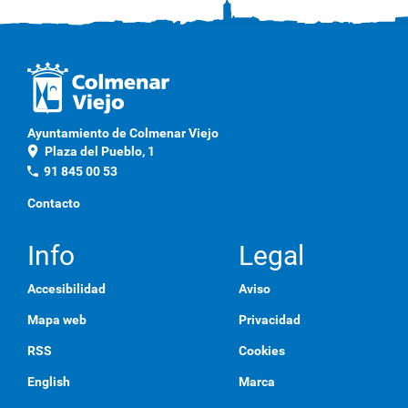
Ayuntamiento de Colmenar Viejo
location_on
Plaza del Pueblo, 1
phone
91 845 00 53
Contacto
Info
Legal
Accesibilidad
Aviso
Mapa web
Privacidad
RSS
Cookies
English
Marca