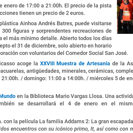
e enero de 17:00 a 21:00h. El precio de la pista
acciones tienen un precio de 2 euros.
 plástica Ainhoa Andrés Batres, puede visitarse
 300 figuras y sorprendentes recreaciones de
 el más mínimo detalle. Abierto todos los días
epto el 31 de diciembre, solo abierto en horario
boración con voluntarios del Comedor Social San José.
Picasso acoge la
XXVIII Muestra de Artesanía
de la A
cuarelas, antigüedades, minerales, cerámicas, complem
 21:00h. / domingo: 11:00 a 14:00h. / miércoles 5 de ene
l Mundo
en la Biblioteca Mario Vargas Llosa. Una activida
bién se desarrollará el 4 de enero en el mismo 
h. con la película La familia Addams 2: La gran escapad
idos encuentros con su icónico primo, It, así como con