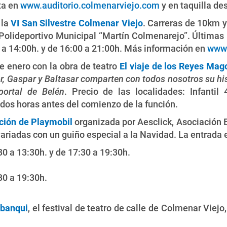
nta en
www.auditorio.colmenarviejo.com
y en taquilla de
 la
VI San Silvestre Colmenar Viejo
. Carreras de 10km y
 Polideportivo Municipal “Martín Colmenarejo”. Últimas h
0 a 14:00h. y de 16:00 a 21:00h. Más información en
www.
 enero con la obra de teatro
El viaje de los Reyes Mag
, Gaspar y Baltasar comparten con todos nosotros su hist
portal de Belén
. Precio de las localidades: Infanti
dos horas antes del comienzo de la función.
ción de Playmobil
organizada por Aesclick, Asociación 
iadas con un guiño especial a la Navidad. La entrada es 
30 a 13:30h. y de 17:30 a 19:30h.
30 a 19:30h.
banqui
, el festival de teatro de calle de Colmenar Viej