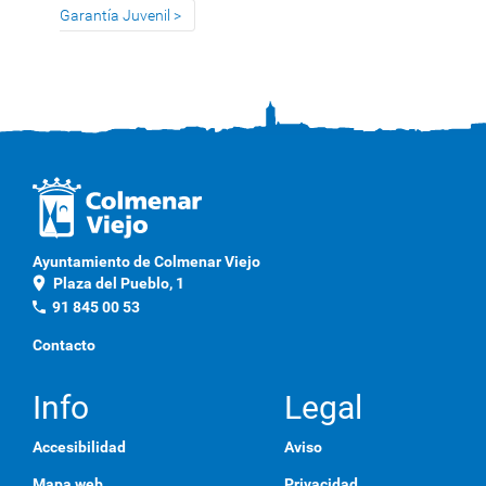
Garantía Juvenil
Ayuntamiento de Colmenar Viejo
location_on
Plaza del Pueblo, 1
phone
91 845 00 53
Contacto
Info
Legal
Accesibilidad
Aviso
Mapa web
Privacidad