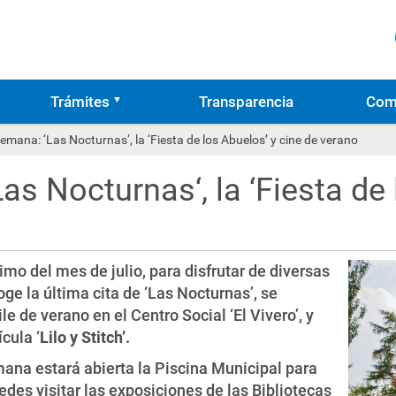
Trámites
Transparencia
Com
semana: ‘Las Nocturnas‘, la ‘Fiesta de los Abuelos’ y cine de verano
as Nocturnas‘, la ‘Fiesta de
timo del mes de julio, para disfrutar de diversas
ge la última cita de ‘Las Nocturnas’, se
le de verano en el Centro Social ‘El Vivero’, y
ícula ‘
Lilo y Stitch’.
ana estará abierta la Piscina Municipal para
edes visitar las exposiciones de las Bibliotecas