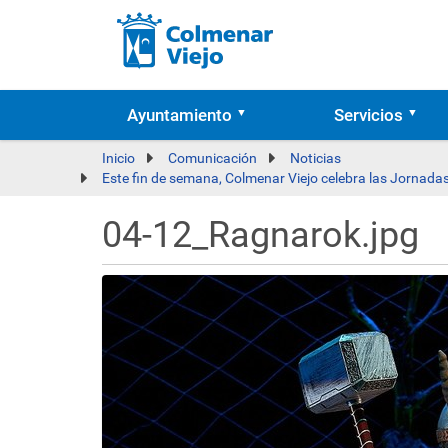
Ayuntamiento
Servicios
Inicio
Comunicación
Noticias
Este fin de semana, Colmenar Viejo celebra las Jornadas 
04-12_Ragnarok.jpg