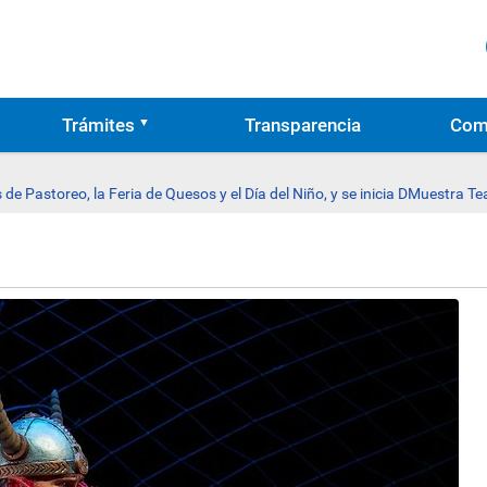
Trámites
Transparencia
Com
de Pastoreo, la Feria de Quesos y el Día del Niño, y se inicia DMuestra T