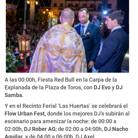
A las 00:00h, Fiesta Red Bull en la Carpa de la
Explanada de la Plaza de Toros, con
DJ Evo
y
DJ
Samba
.
Y en el Recinto Ferial ‘Las Huertas’ se celebrará el
Flow Urban Fest
, donde los mejores DJ’s subirán al
escenario para amenizar la noche: de 00:00 a
02:00h,
DJ Rober AG
; de 02:00 a 04:00h,
DJ Nacho
Aguilar
, y de 04:00 a 06:00h, DJ Axel.