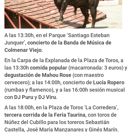
A las 13:30h, en el Parque ‘Santiago Esteban
Junquer’,
concierto de la Banda de Música de
Colmenar Viejo
.
En la Carpa de la Explanada de la Plaza de Toros, a
las 13:30h
comida popular
(macarronada: 3 euros) y
degustación de Mahou Rose
(con maestro
cervecero); a las 14:00h, concierto de
Lucía Ropero
(rumbas y flamenco), y a las 16:00h sesión musical
con
DJ Puru
y
DJ Viru
.
A las 18:00h, en la Plaza de Toros ‘La Corredera’,
tercera corrida de la Feria Taurina
, con toros de
Núñez del Cubillo para los toreros Sebastián
Castella, José María Manzanares y Ginés Marín.