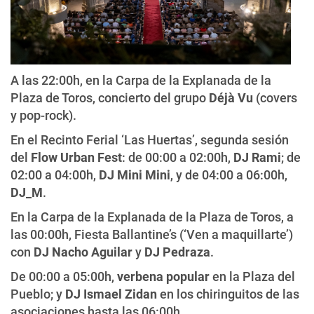
A las 22:00h, en la Carpa de la Explanada de la
Plaza de Toros, concierto del grupo
Déjà Vu
(covers
y pop-rock).
En el Recinto Ferial ‘Las Huertas’, segunda sesión
del
Flow Urban Fest
: de 00:00 a 02:00h,
DJ Rami
; de
02:00 a 04:00h,
DJ Mini Mini
, y de 04:00 a 06:00h,
DJ_M
.
En la Carpa de la Explanada de la Plaza de Toros, a
las 00:00h, Fiesta Ballantine’s (‘Ven a maquillarte’)
con
DJ Nacho Aguilar
y
DJ Pedraza
.
De 00:00 a 05:00h,
verbena popular
en la Plaza del
Pueblo; y
DJ Ismael Zidan
en los chiringuitos de las
asociaciones hasta las 06:00h.