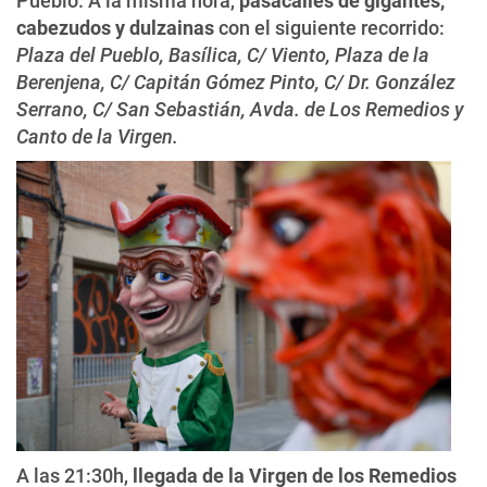
Pueblo. A la misma hora,
pasacalles
de gigantes,
cabezudos y dulzainas
con el siguiente recorrido:
Plaza del Pueblo, Basílica, C/ Viento, Plaza de la
Berenjena, C/ Capitán Gómez Pinto, C/ Dr. González
Serrano, C/ San Sebastián, Avda. de Los Remedios y
Canto de la Virgen.
A las 21:30h,
llegada de la Virgen de los Remedios