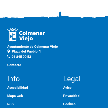
Ayuntamiento de Colmenar Viejo
location_on
Plaza del Pueblo, 1
phone
91 845 00 53
Contacto
Info
Legal
Accesibilidad
Aviso
Mapa web
Privacidad
RSS
Cookies