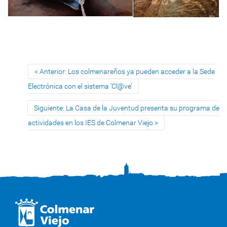
Anterior: Los colmenareños ya pueden acceder a la Sede
Electrónica con el sistema ‘Cl@ve’
Siguiente: La Casa de la Juventud presenta su programa de
actividades en los IES de Colmenar Viejo