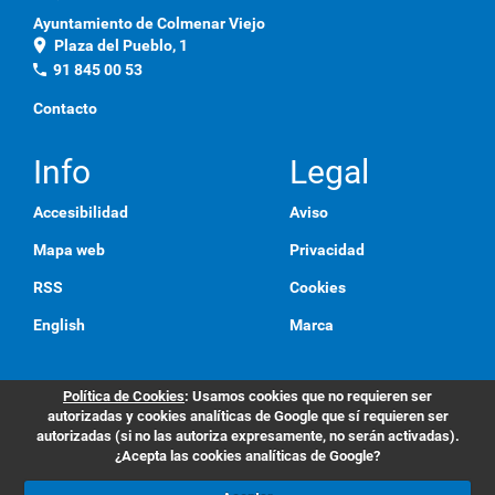
Ayuntamiento de Colmenar Viejo
location_on
Plaza del Pueblo, 1
phone
91 845 00 53
Contacto
Info
Legal
Accesibilidad
Aviso
Mapa web
Privacidad
RSS
Cookies
English
Marca
Política de Cookies
: Usamos cookies que no requieren ser
autorizadas y cookies analíticas de Google que sí requieren ser
autorizadas (si no las autoriza expresamente, no serán activadas).
¿Acepta las cookies analíticas de Google?