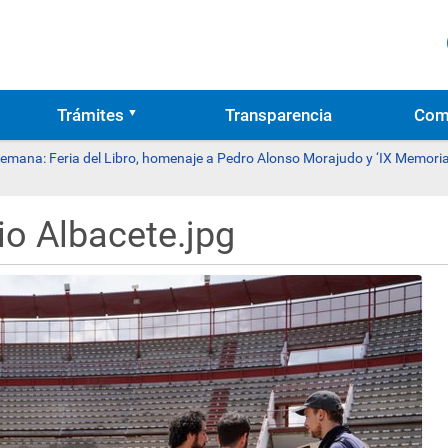
Trámites
Transparencia
Com
 semana: Feria del Libro, homenaje a Pedro Alonso Morajudo y ‘IX Memoria
o Albacete.jpg