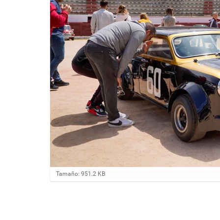
H
Tamaño: 951.2 KB
a
g
a
c
l