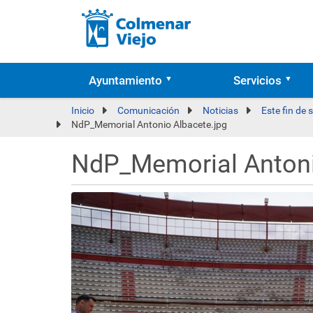
Ayuntamiento
Servicios
Inicio
Comunicación
Noticias
Este fin de
NdP_Memorial Antonio Albacete.jpg
NdP_Memorial Antoni