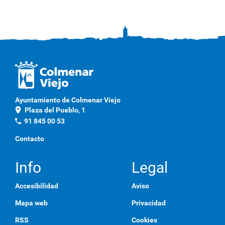
Ayuntamiento de Colmenar Viejo
location_on
Plaza del Pueblo, 1
phone
91 845 00 53
Contacto
Info
Legal
Accesibilidad
Aviso
Mapa web
Privacidad
RSS
Cookies