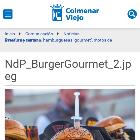
Inicio
Comunicación
Noticias
Este fin de semana, hamburguesas ‘gourmet’, motos de aventura y teatro
NdP_BurgerGourmet_2.jp
eg