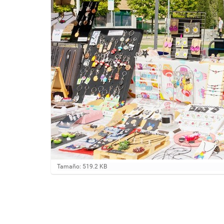
H
Tamaño: 519.2 KB
a
g
a
c
l
i