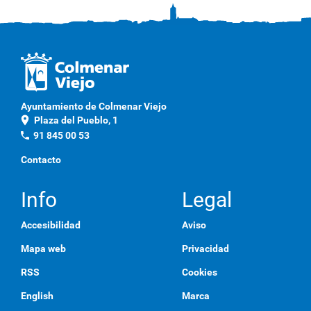
Ayuntamiento de Colmenar Viejo
location_on
Plaza del Pueblo, 1
phone
91 845 00 53
Contacto
Info
Legal
Accesibilidad
Aviso
Mapa web
Privacidad
RSS
Cookies
English
Marca