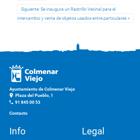
Siguiente: Se inaugura un Rastrillo Vecinal para el
intercambio y venta de objetos usados entre particulares
Ayuntamiento de Colmenar Viejo
location_on
Plaza del Pueblo, 1
phone
91 845 00 53
Contacto
Info
Legal