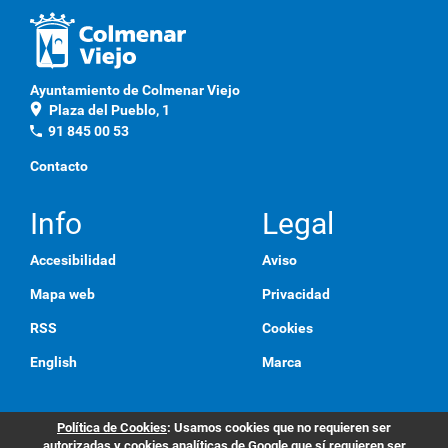
Ayuntamiento de Colmenar Viejo
location_on
Plaza del Pueblo, 1
phone
91 845 00 53
Contacto
Info
Legal
Accesibilidad
Aviso
Mapa web
Privacidad
RSS
Cookies
English
Marca
Política de Cookies
: Usamos cookies que no requieren ser
autorizadas y cookies analíticas de Google que sí requieren ser