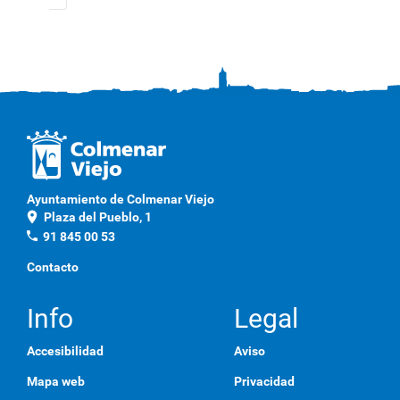
Ayuntamiento de Colmenar Viejo
location_on
Plaza del Pueblo, 1
phone
91 845 00 53
Contacto
Info
Legal
Accesibilidad
Aviso
Mapa web
Privacidad