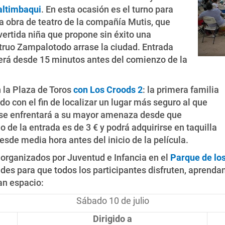
altimbaqui
. En esta ocasión es el turno para
na obra de teatro de la compañía Mutis, que
vertida niña que propone sin éxito una
struo Zampalotodo arrase la ciudad. Entrada
será desde 15 minutos antes del comienzo de la
 la Plaza de Toros
con Los Croods 2
: la primera familia
do con el fin de localizar un lugar más seguro al que
ta se enfrentará a su mayor amenaza desde que
o de la entrada es de 3 € y podrá adquirirse en taquilla
sde media hora antes del inicio de la película.
 organizados por Juventud e Infancia en el
Parque de lo
ades para que todos los participantes disfruten, aprenda
an espacio:
Sábado 10 de julio
Dirigido a