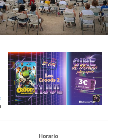
s
n
Horario