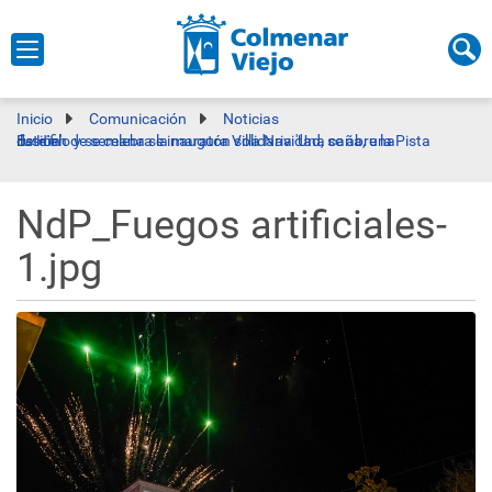
Inicio
Comunicación
Noticias
Este fin de semana se inaugura Villa Navidad, se abre la Pista de Hielo y se celebra la maratón solidaria 'Una caña, una ilusión'
NdP_Fuegos artificiales-
1.jpg