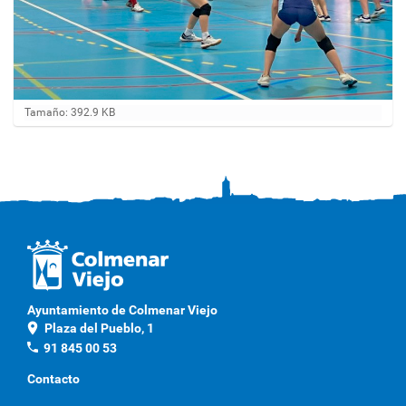
H
Tamaño: 392.9 KB
a
g
a
c
l
i
c
a
q
u
í
p
Ayuntamiento de Colmenar Viejo
a
location_on
Plaza del Pueblo, 1
r
a
phone
91 845 00 53
v
e
Contacto
r
l