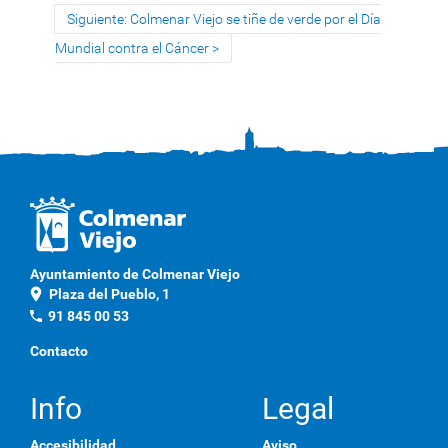
Siguiente: Colmenar Viejo se tiñe de verde por el Día
Mundial contra el Cáncer
Ayuntamiento de Colmenar Viejo
location_on
Plaza del Pueblo, 1
phone
91 845 00 53
Contacto
Info
Legal
Accesibilidad
Aviso