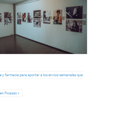
ne y farmacia para aportar a los envíos semanales que
 en Picasso