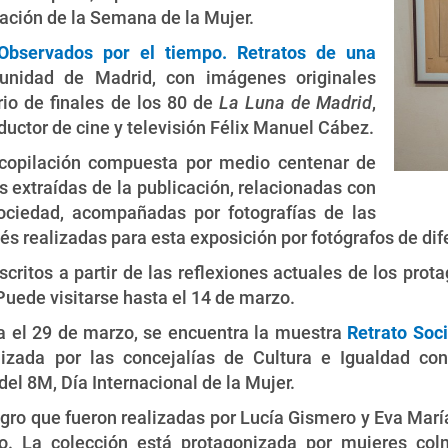
ación de la Semana de la Mujer.
Observados por el tiempo. Retratos de una
nidad de Madrid, con imágenes originales
rio de finales de los 80 de
La Luna de Madrid
,
oductor de cine y televisión Félix Manuel Cábez.
ecopilación compuesta por medio centenar de
s extraídas de la publicación, relacionadas con
ociedad, acompañadas por fotografías de las
s realizadas para esta exposición por fotógrafos de dif
ritos a partir de las reflexiones actuales de los prot
Puede visitarse hasta el 14 de marzo.
ta el 29 de marzo, se encuentra la muestra
Retrato Soc
nizada por las concejalías de Cultura e Igualdad co
el 8M, Día Internacional de la Mujer.
egro que fueron realizadas por Lucía Gismero y Eva María
o. La colección está protagonizada por mujeres co