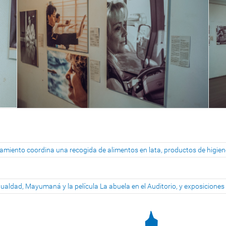
tamiento coordina una recogida de alimentos en lata, productos de higie
Igualdad, Mayumaná y la película La abuela en el Auditorio, y exposiciones