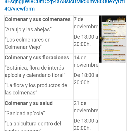
8EsqhgjIWivC0mC2p4aA8slcDMk5umv86O0eYyOt1
4Q/viewform
Colmenar y sus colmenares
7 de
noviembre
“Araujo y las abejas”
De 18:00 a
“Los colmenares en
20:00h.
Colmenar Viejo”
Colmenar y sus floraciones
14 de
noviembre
“Botánica, flora de interés
apícola y calendario floral”
De 18:00 a
20:00h.
“La flora y los productos de
las colmenas”
Colmenar y su salud
21 de
noviembre
“Sanidad apícola”
De 18:00 a
“La apicultura dentro del
20:00h.
sector primario”