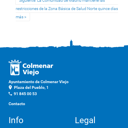
Siguiente: La Comunidad de Madrid mantiene las
restricciones de la Zona Básica de Salud Norte quince días
más
Ayuntamiento de Colmenar Viejo
location_on
Plaza del Pueblo, 1
phone
91 845 00 53
Contacto
Info
Legal