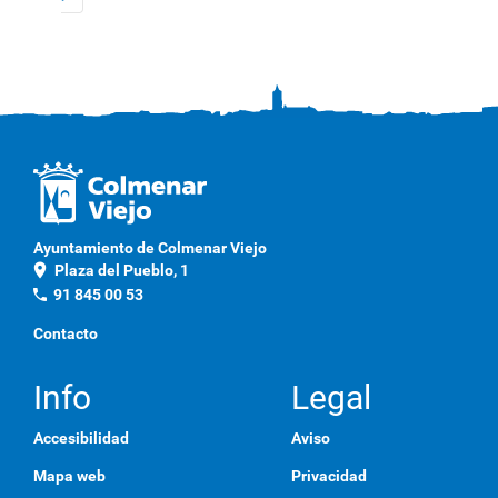
Ayuntamiento de Colmenar Viejo
location_on
Plaza del Pueblo, 1
phone
91 845 00 53
Contacto
Info
Legal
Accesibilidad
Aviso
Mapa web
Privacidad