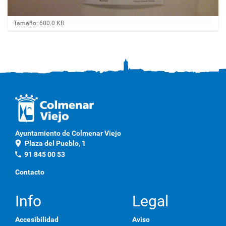
H
Tamaño: 600.0 KB
a
g
a
c
l
i
c
a
q
u
í
p
Ayuntamiento de Colmenar Viejo
a
location_on
Plaza del Pueblo, 1
r
a
phone
91 845 00 53
v
e
Contacto
r
l
a
Info
Legal
i
m
Accesibilidad
Aviso
a