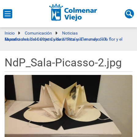
Inicio
Comunicación
Noticias
Exposiciones del Centro Cultural ‘Picasso’ en mayo: ‘IX Muestra de Libros Objeto y de Artista’ y ‘El mundo de la flor y el sauce’
NdP_Sala-Picasso-2.jpg