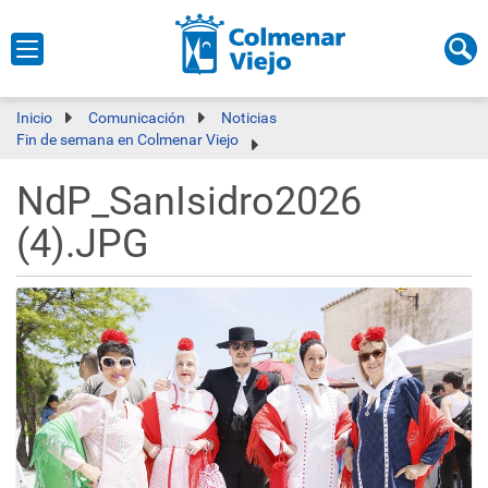
Inicio
Comunicación
Noticias
Fin de semana en Colmenar Viejo
NdP_SanIsidro2026
(4).JPG