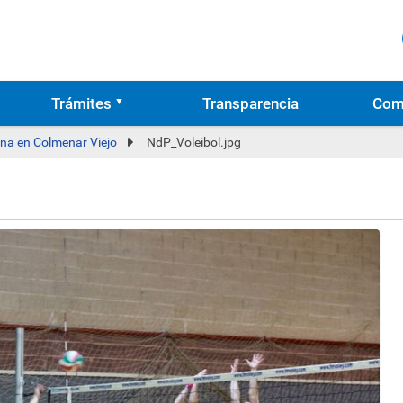
Trámites
Transparencia
Com
na en Colmenar Viejo
NdP_Voleibol.jpg