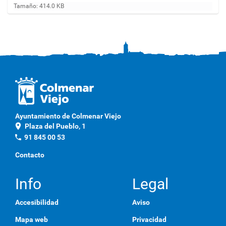
H
Tamaño: 414.0 KB
a
g
a
c
l
i
c
a
q
u
í
p
Ayuntamiento de Colmenar Viejo
a
location_on
Plaza del Pueblo, 1
r
a
phone
91 845 00 53
v
e
Contacto
r
l
a
Info
Legal
i
m
Accesibilidad
Aviso
a
g
Mapa web
Privacidad
e