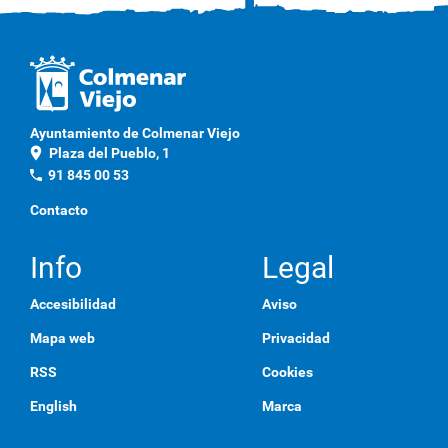
i
c
a
q
u
í
p
Ayuntamiento de Colmenar Viejo
a
location_on
Plaza del Pueblo, 1
r
a
phone
91 845 00 53
v
e
Contacto
r
l
a
Info
Legal
i
m
Accesibilidad
Aviso
a
g
Mapa web
Privacidad
e
n
RSS
Cookies
a
t
English
Marca
a
m
a