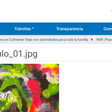
Trámites
Transparencia
Com
na en Colmenar Viejo con actividades para toda la familia
NdP_Picas
lo_01.jpg