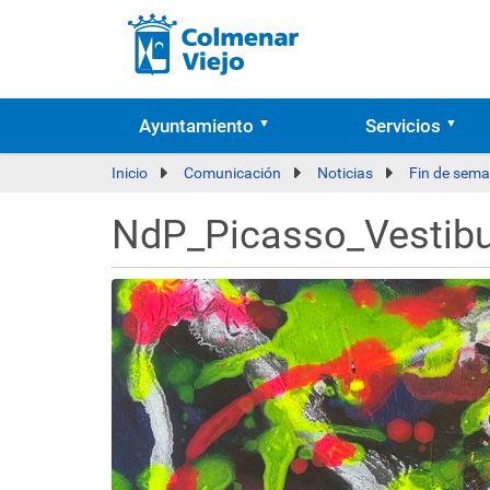
Ayuntamiento
Servicios
Inicio
Comunicación
Noticias
Fin de sema
NdP_Picasso_Vestibu