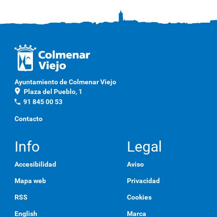
a
c
l
i
c
a
q
u
í
p
Ayuntamiento de Colmenar Viejo
a
location_on
Plaza del Pueblo, 1
r
a
phone
91 845 00 53
v
e
Contacto
r
l
a
Info
Legal
i
m
Accesibilidad
Aviso
a
g
Mapa web
Privacidad
e
n
RSS
Cookies
a
t
English
Marca
a