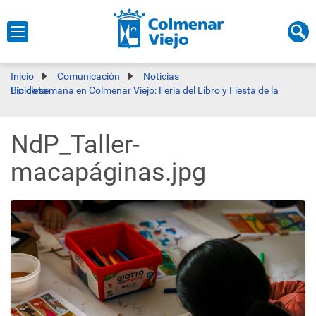
Inicio
Comunicación
Noticias
Fin de semana en Colmenar Viejo: Feria del Libro y Fiesta de la Bicicleta
NdP_Taller-
macapáginas.jpg