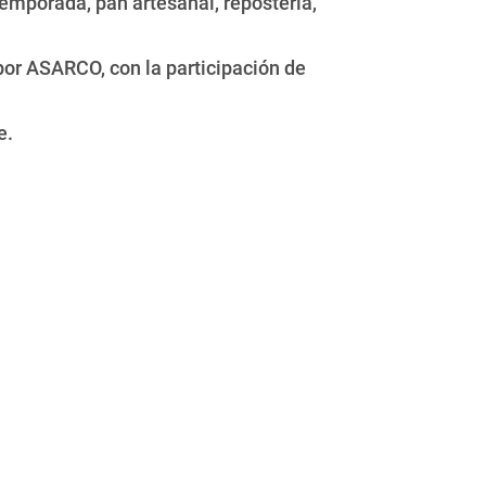
temporada, pan artesanal, repostería,
por ASARCO, con la participación de
e.