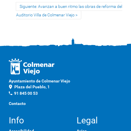
Siguiente: Avanzan a buen ritmo las obras de reforma del
Auditorio Villa de Colmenar Viejo
Ayuntamiento de Colmenar Viejo
location_on
Plaza del Pueblo, 1
phone
91 845 00 53
Contacto
Info
Legal