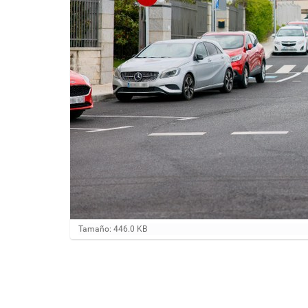
H
Tamaño: 446.0 KB
a
g
a
c
l
i