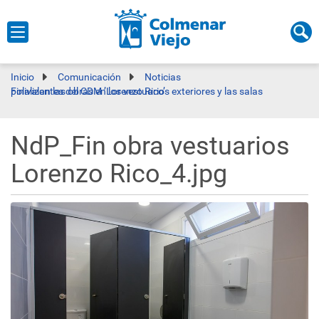
Inicio
Comunicación
Noticias
Finalizan las obras en los vestuarios exteriores y las salas polivalentes del CDM ’Lorenzo Rico’
NdP_Fin obra vestuarios
Lorenzo Rico_4.jpg