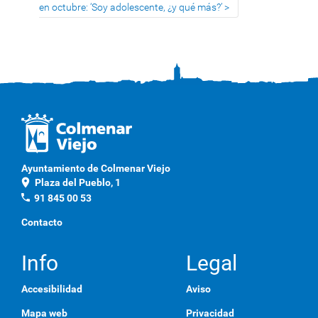
en octubre: ‘Soy adolescente, ¿y qué más?’
Ayuntamiento de Colmenar Viejo
location_on
Plaza del Pueblo, 1
phone
91 845 00 53
Contacto
Info
Legal
Accesibilidad
Aviso
Mapa web
Privacidad