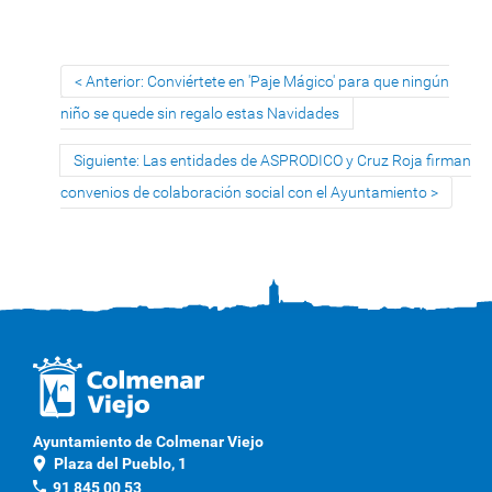
Anterior: Conviértete en 'Paje Mágico' para que ningún
niño se quede sin regalo estas Navidades
Siguiente: Las entidades de ASPRODICO y Cruz Roja firman
convenios de colaboración social con el Ayuntamiento
Ayuntamiento de Colmenar Viejo
location_on
Plaza del Pueblo, 1
phone
91 845 00 53