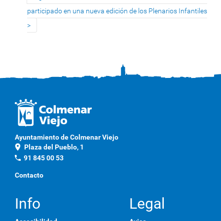
participado en una nueva edición de los Plenarios Infantiles
Ayuntamiento de Colmenar Viejo
location_on
Plaza del Pueblo, 1
phone
91 845 00 53
Contacto
Info
Legal