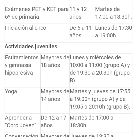
Exámenes PET y KET para
11 y 12
Martes de
6º de primaria
años
17:00 a 18:30h.
Iniciación al circo
De 6 a 11
Lunes de 17:30
años
a 19:00h.
Actividades juveniles
Estiramientos
Mayores de
Lunes y miércoles de
y gimnasia
18 años
10:00 a 11:00 (grupo A) y
hipopresiva
de 19:30 a 20:30h (grupo
B)
Yoga
Mayores de
Martes y jueves de 17:55
14 años
a 19:00h (grupo A) y de
19:05 a 20:10h (grupo B).
Aprender a
De 12 a 17
Martes de 17:00 a
“Coro Joven”
años
18:30h.
Conversación
Mayores de
Jueves de 18:30 a