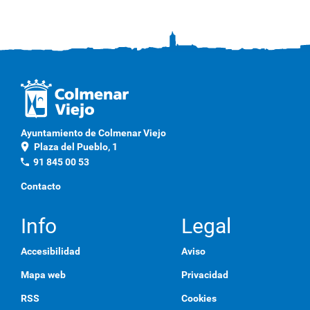
Ayuntamiento de Colmenar Viejo
location_on
Plaza del Pueblo, 1
phone
91 845 00 53
Contacto
Info
Legal
Accesibilidad
Aviso
Mapa web
Privacidad
RSS
Cookies