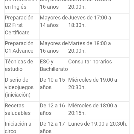
en Inglés
16 años
20:00h.
Preparación
Mayores de
Jueves de 17:00 a
B2 First
14 años
18:30h.
Certificate
Preparación
Mayores de
Martes de 18:00 a
C1 Advance
16 años
20:00h.
Técnicas de
ESO y
Consultar horarios
estudio
Bachillerato
Diseño de
De 10 a 15
Miércoles de 19:00 a
videojuegos
años
20:30h.
(iniciación)
Recetas
De 12 a 16
Miércoles de 18:00 a
saludables
años
20:15h.
Iniciación al
De 12 a 17
Lunes de 19:00 a 20:30h.
circo
años