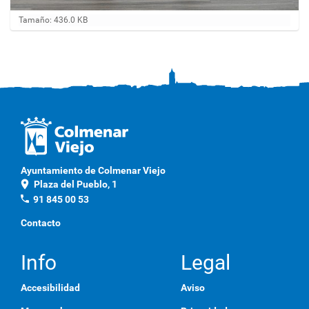
H
Tamaño: 436.0 KB
a
g
a
c
l
i
c
a
q
u
í
p
Ayuntamiento de Colmenar Viejo
a
location_on
Plaza del Pueblo, 1
r
a
phone
91 845 00 53
v
e
Contacto
r
l
a
Info
Legal
i
m
Accesibilidad
Aviso
a
g