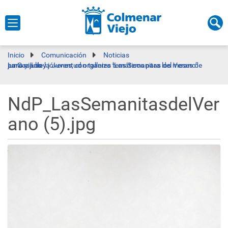
Inicio
Comunicación
Noticias
La Casa de la Juventud organiza ‘Las Semanitas del Verano’ para niños y jóvenes, con talleres temáticos para los meses de junio y julio
NdP_LasSemanitasdelVer
ano (5).jpg