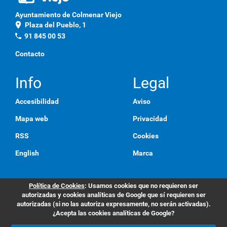
Ayuntamiento de Colmenar Viejo
location_on
Plaza del Pueblo, 1
phone
91 845 00 53
Contacto
Info
Legal
Accesibilidad
Aviso
Mapa web
Privacidad
RSS
Cookies
English
Marca
Política de Cookies
: Usamos cookies que no requieren ser
autorizadas y cookies analíticas de Google que sí requieren ser
autorizadas (si no las autoriza expresamente, no serán activadas).
¿Acepta las cookies analíticas de Google?