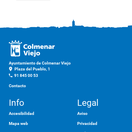
Ayuntamiento de Colmenar Viejo
location_on
Plaza del Pueblo, 1
phone
91 845 00 53
Contacto
Info
Legal
Accesibilidad
Aviso
Mapa web
Privacidad