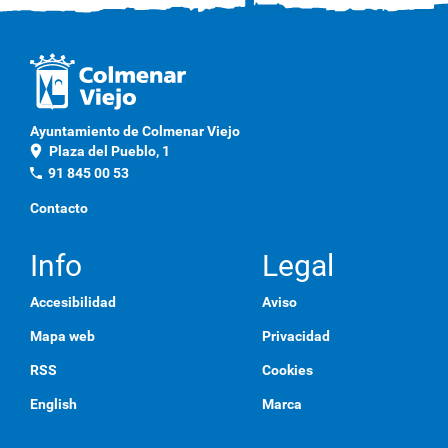
Ayuntamiento de Colmenar Viejo
location_on
Plaza del Pueblo, 1
phone
91 845 00 53
Contacto
Info
Legal
Accesibilidad
Aviso
Mapa web
Privacidad
RSS
Cookies
English
Marca