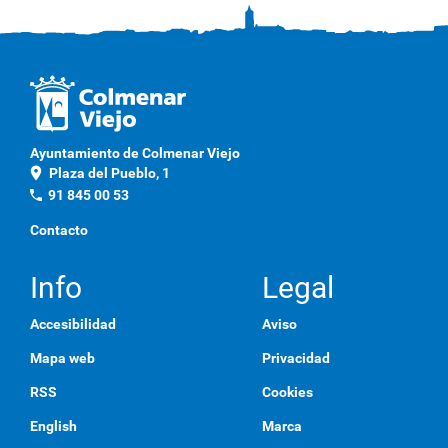
Ayuntamiento de Colmenar Viejo
location_on
Plaza del Pueblo, 1
phone
91 845 00 53
Contacto
Info
Legal
Accesibilidad
Aviso
Mapa web
Privacidad
RSS
Cookies
English
Marca