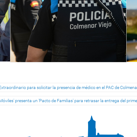
xtraordinario para solicitar la presencia de médico en el PAC de Colmena
 Móviles' presenta un 'Pacto de Familias' para retrasar la entrega del pr