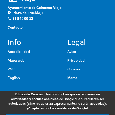
Ayuntamiento de Colmenar Viejo
location_on
Plaza del Pueblo, 1
phone
91 845 00 53
Contacto
Info
Legal
Accesibilidad
Aviso
Mapa web
Privacidad
RSS
Cookies
English
Marca
Política de Cookies
: Usamos cookies que no requieren ser
autorizadas y cookies analíticas de Google que sí requieren ser
autorizadas (si no las autoriza expresamente, no serán activadas).
¿Acepta las cookies analíticas de Google?