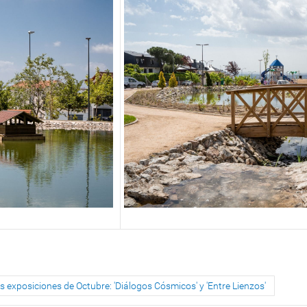
as exposiciones de Octubre: 'Diálogos Cósmicos' y 'Entre Lienzos'