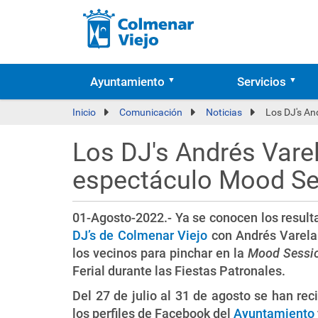
Ayuntamiento
Servicios
Inicio
Comunicación
Noticias
Los DJ's An
Los DJ's Andrés Varel
espectáculo Mood Ses
01-Agosto-2022.- Ya se conocen los result
DJ’s de Colmenar Viejo
con Andrés Varela
los vecinos para pinchar en la
Mood Sessio
Ferial durante las Fiestas Patronales.
Del 27 de julio al 31 de agosto se han rec
los perfiles de Facebook del
Ayuntamiento