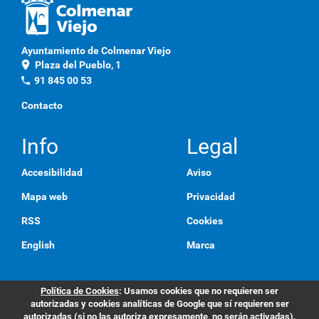
Ayuntamiento de Colmenar Viejo
location_on
Plaza del Pueblo, 1
phone
91 845 00 53
Contacto
Info
Legal
Accesibilidad
Aviso
Mapa web
Privacidad
RSS
Cookies
English
Marca
Política de Cookies
: Usamos cookies que no requieren ser
autorizadas y cookies analíticas de Google que sí requieren ser
autorizadas (si no las autoriza expresamente, no serán activadas).